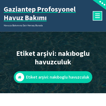
İçeriğe
Gaziantep Profosyonel
geç
Havuz Bakımı
Havuza Bakımına Dair Hersey Burada
Etiket arşivi: nakıboglu
havuzculuk
Etiket arşivi: nakıboglu havuzculuk