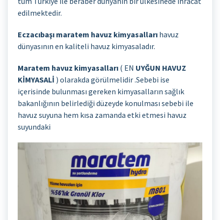
tüm Türkiye ile beraber dünyanın bir ülkesinede ihracat
edilmektedir.
Eczacıbaşı maratem havuz kimyasalları
havuz
dünyasının en kaliteli havuz kimyasaladır.
Maratem havuz kimyasalları
( EN
UYĞUN HAVUZ
KİMYASALİ
) olarakda görülmelidir .Sebebi ise
içerisinde bulunması gereken kimyasalların sağlık
bakanlığının belirlediği düzeyde konulması sebebi ile
havuz suyuna hem kısa zamanda etki etmesi havuz
suyundaki