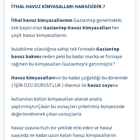
İTHAL HAVUZ KİMYASALLARI HANGİSİDİR.?
İthal havuz kimyasallarının
Gaziantep genelindeki
tek bayisi olan
Gaziantep Havuz Kimyasalları
her
çeşit havuz kimyasallarını
bulabilme olasılığına sahip tek firmadır.
Gaziantep
havuz bakımı
neden peki bu kadar marka ve firmaya
rağmen bu kimyasalları Gaziantep’e getirmiştir.?
Havuz kimyasalları
nın bu kadar çoğaldığı bu dönemde
( İŞİN ÖZÜ DÜRÜSTLÜK ) ilkemiz ile
havuz suyu
na
kullanılan bütün kimyasalları alarak analiz
yaptırmıştır.Çıkan bu sonuçları şirketimiz bünyesinde
değerlendirerek çıkan sonuçlarla
havuz suyuna hızlı bir şekilde etki eden ve havuz
suyunda ne kadar uzun kalan havuz kimyasallarını