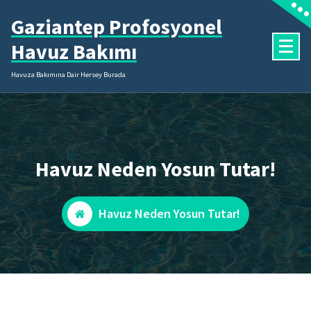
İçeriğe
Gaziantep Profosyonel
geç
Havuz Bakımı
Havuza Bakımına Dair Hersey Burada
Havuz Neden Yosun Tutar!
Havuz Neden Yosun Tutar!